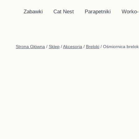
Przejdź
Zabawki
Cat Nest
Parapetniki
Worko-
do
treści
Strona Główna
/
Sklep
/
Akcesoria
/
Breloki
/
Ośmiornica brelok