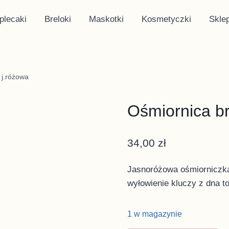
plecaki
Breloki
Maskotki
Kosmetyczki
Skle
 j.różowa
Ośmiornica br
34,00
zł
Jasnoróżowa ośmiorniczka 
wyłowienie kluczy z dna to
1 w magazynie