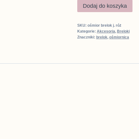
ilość
Dodaj do koszyka
Ośmiornica
brelok
SKU:
ośmior brelok j. róż
j.różowa
Kategorie:
Akcesoria
,
Breloki
Znaczniki:
brelok
,
ośmiornica