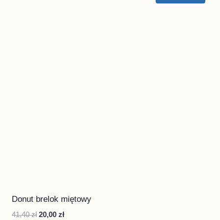
Donut brelok miętowy
Pierwotna
Aktualna
41,40
zł
20,00
zł