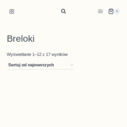
Przejdź
do
0
treści
Breloki
Posortowane
Wyświetlanie 1–12 z 17 wyników
według
najnowszych