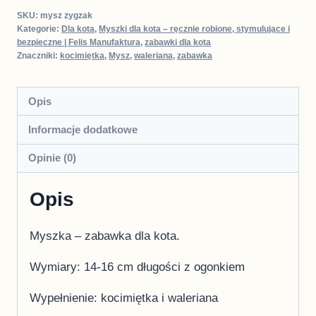
SKU:
mysz zygzak
Kategorie:
Dla kota
,
Myszki dla kota – ręcznie robione, stymulujące i
bezpieczne | Felis Manufaktura
,
zabawki dla kota
Znaczniki:
kocimiętka
,
Mysz
,
waleriana
,
zabawka
Opis
Informacje dodatkowe
Opinie (0)
Opis
Myszka – zabawka dla kota.
Wymiary: 14-16 cm długości z ogonkiem
Wypełnienie: kocimiętka i waleriana