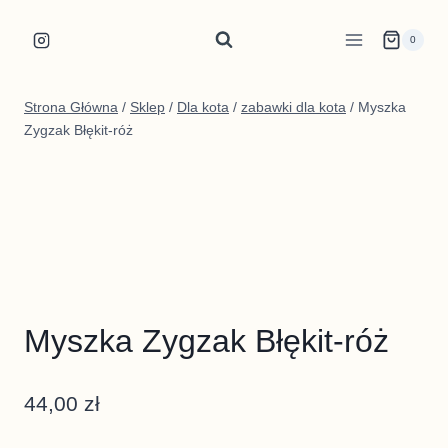
Przejdź
do
0
treści
Strona Główna
/
Sklep
/
Dla kota
/
zabawki dla kota
/
Myszka
Zygzak Błękit-róż
Myszka Zygzak Błękit-róż
44,00
zł