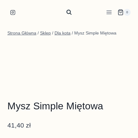
Przejdź
do
0
treści
Strona Główna
/
Sklep
/
Dla kota
/
Mysz Simple Miętowa
Mysz Simple Miętowa
41,40
zł