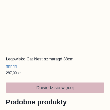
Legowisko Cat Nest szmaragd 38cm
Oceniono
287,00
zł
5.00
na 5
Dowiedz się więcej
Podobne produkty