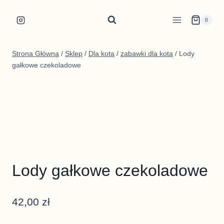
Przejdź
do
0
treści
Strona Główna
/
Sklep
/
Dla kota
/
zabawki dla kota
/
Lody
gałkowe czekoladowe
Lody gałkowe czekoladowe
42,00
zł