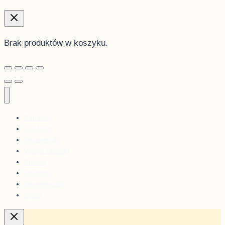
Brak produktów w koszyku.
Zabawki
Cat Nest
Parapetniki
Worko-plecaki
Breloki
Maskotki
Kosmetyczki
Sklep