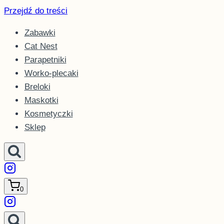
Przejdź do treści
Zabawki
Cat Nest
Parapetniki
Worko-plecaki
Breloki
Maskotki
Kosmetyczki
Sklep
0