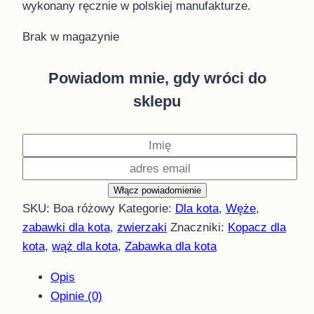
wykonany ręcznie w polskiej manufakturze.
Brak w magazynie
Powiadom mnie, gdy wróci do
sklepu
Włącz powiadomienie
SKU:
Boa różowy
Kategorie:
Dla kota
,
Węże
,
zabawki dla kota
,
zwierzaki
Znaczniki:
Kopacz dla
kota
,
wąż dla kota
,
Zabawka dla kota
Opis
Opinie (0)