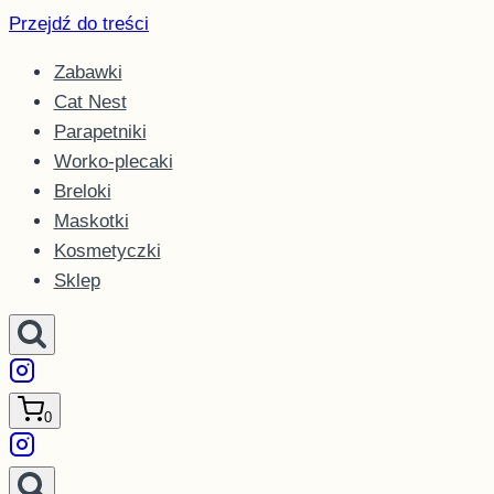
Przejdź do treści
Zabawki
Cat Nest
Parapetniki
Worko-plecaki
Breloki
Maskotki
Kosmetyczki
Sklep
0