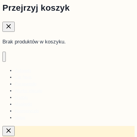
Przejrzyj koszyk
Brak produktów w koszyku.
Zabawki
Cat Nest
Parapetniki
Worko-plecaki
Breloki
Maskotki
Kosmetyczki
Sklep